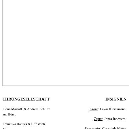
THRONGESELLSCHAFT
INSIGNIEN
Fiona Masloff & Andreas Schulze
Krone
: Lukas Kleickmann
zur Hörst
Zepter
: Jonas Inhestern
Franziska Hahues & Christoph
Reichsapfel
: Christoph Meyer