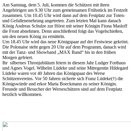
Am Samstag, dem 5. Juli, kommen die Schützen mit ihren
Angehörigen um 9.30 Uhr zum gemeinsamen Frühstück im Festzelt
zusammen. Um 10.45 Uhr wird dann auf dem Festplatz zur Toten-
und Gefallenenehrung angetreten. Zum letzten Mal kann danach
König Andreas Schulze zur Hörst mit seiner Königin Fiona Masloff
die Front abnehmen. Denn anschließend folgt das Vogelschießen,
um den neuen König zu ermitteln.
Um 18.45 Uhr wird das neue Königspaar auf der Festwiese gekrönt.
Die Polonaise steht gegen 20 Uhr auf dem Programm, danach wird
mit der Tanz- und Showband „MAX Band“ bis in den frühen
Morgen gefeiert.
Ihr silbernes Thronjubiläum feiern in diesem Jahr Ludger Forthaus
und Agnes Vogel. Wilhelm Lüdeke und seine Mitregentin Hildegard
Lüdeke waren vor 40 Jahren das Königspaar des Werse
Schützenvereins. Vor 50 Jahren sicherte sich Franz Lüdeke(†) die
Königswürde und erkor Maria Boeckmann zu seiner Königin.
Freunde und Besucher der Werseschützen sind auf dem Festplatz
herzlich willkommen.