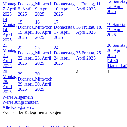
12
Samstag
Montag,
Dienstag,
Mittwoch,
Donnerstag,
11
Freitag, 11.
12. April
7. April
8. April
9. April
10. April
April 2025
2025
2025
2025
2025
2025
14
15
16
17
Montag,
19
Samstag
Dienstag,
Mittwoch,
Donnerstag,
18
Freitag, 18.
14.
19. April
15. April
16. April
17. April
April 2025
April
2025
2025
2025
2025
2025
21
26
Samstag
22
23
24
Montag,
26. April
Dienstag,
Mittwoch,
Donnerstag,
25
Freitag, 25.
21.
2025
22. April
23. April
24. April
April 2025
April
14:30
2025
2025
2025
2025
Damenkaf
28
1
2
3
29
30
Montag,
Dienstag,
Mittwoch,
28.
29. April
30. April
April
2025
2025
2025
Werse Allgemein
Werse Jungschützen
Alle Kategorien ...
Events aller Kategorien anzeigen