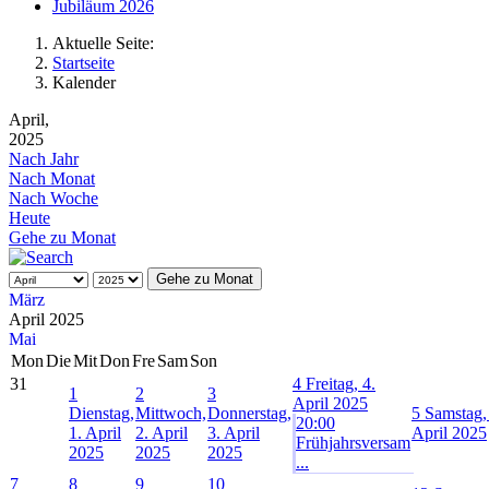
Jubiläum 2026
Aktuelle Seite:
Startseite
Kalender
April,
2025
Nach Jahr
Nach Monat
Nach Woche
Heute
Gehe zu Monat
Gehe zu Monat
März
April 2025
Mai
Mon
Die
Mit
Don
Fre
Sam
Son
31
4
Freitag, 4.
1
2
3
April 2025
Dienstag,
Mittwoch,
Donnerstag,
5
Samstag,
20:00
1. April
2. April
3. April
April 2025
Frühjahrsversam
2025
2025
2025
...
7
8
9
10